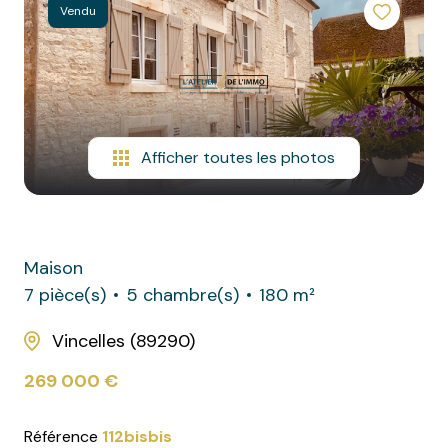
Vendu
estimation
contact
l'atelier
de
Afficher toutes les photos
l'immo
prestige
equipe
Maison
7 pièce(s)
5 chambre(s)
180 m²
Vincelles (89290)
269 000 €
Référence
112bisbis