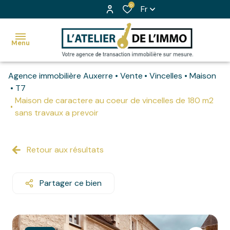
0
Fr
Menu
Agence immobilière Auxerre
Vente
Vincelles
Maison
accueil
T7
Maison de caractere au coeur de vincelles de 180 m2
nos
sans travaux a prevoir
Voir
biens
tous
à la
les
ventes
Retour aux résultats
biens
nos
Nos
Partager ce bien
biens à
biens
la
vendus
location