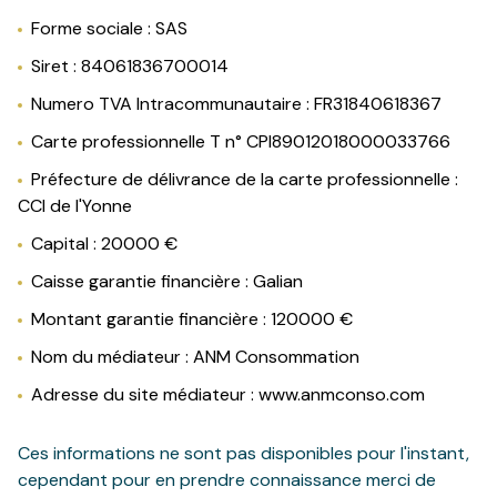
estimation
Forme sociale : SAS
Siret : 84061836700014
contact
Numero TVA Intracommunautaire : FR31840618367
l'atelier
Carte professionnelle T n° CPI89012018000033766
de
l'immo
Préfecture de délivrance de la carte professionnelle :
CCI de l'Yonne
prestige
Capital : 20000 €
equipe
Caisse garantie financière : Galian
Montant garantie financière : 120000 €
Nom du médiateur : ANM Consommation
Adresse du site médiateur : www.anmconso.com
Ces informations ne sont pas disponibles pour l'instant,
cependant pour en prendre connaissance merci de