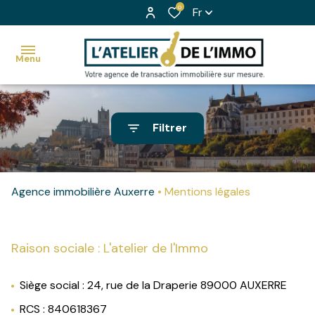
0
Fr
Menu
accueil
Filtrer
nos
Voir
biens
tous
à la
Agence immobilière Auxerre
Mentions légales
les
ventes
biens
nos
Raison sociale : L'atelier de l'Immo
Nos
biens à
biens
la
Siège social : 24, rue de la Draperie 89000 AUXERRE
vendus
location
RCS : 840618367