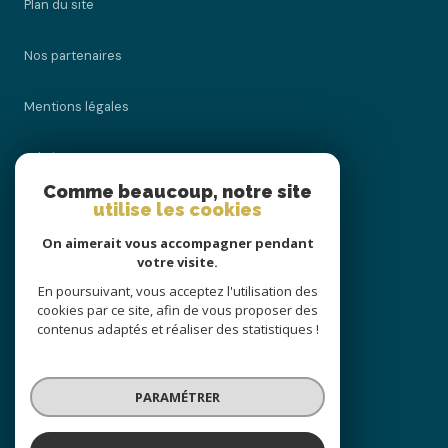
plan du site
nos partenaires
mentions légales
admin
Comme beaucoup, notre site
utilise les cookies
nos honoraires
On aimerait vous accompagner pendant
politique rgpd
votre visite.
En poursuivant, vous acceptez l'utilisation des
cookies par ce site, afin de vous proposer des
cookies
contenus adaptés et réaliser des statistiques !
© 2026 | Tous droits réservés
PARAMÉTRER
Réalisé par