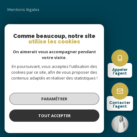
mentions légales
admin
Comme beaucoup, notre site
nos honoraires
utilise les cookies
On aimerait vous accompagner pendant
politique rgpd
votre visite.
En poursuivant, vous acceptez l'utilisation des
Appeler
cookies
cookies par ce site, afin de vous proposer des
l'agent
contenus adaptés et réaliser des statistiques !
© 2026 | Tous droits réservés
PARAMÉTRER
Contacter
l'agent
Réalisé par
TOUT ACCEPTER
Julie Genest
Négociatrice