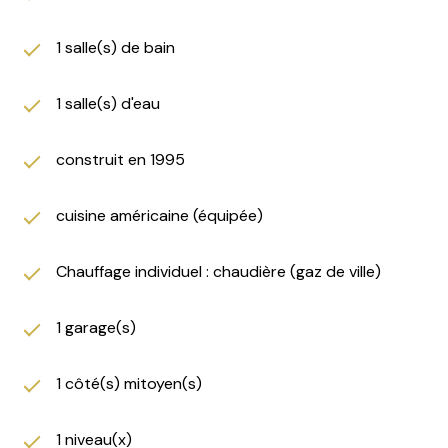
maison.
Côté extérieur, vous profiterez d'un agréable jardin
1 salle(s) de bain
propice à la détente. Le véritable atout de cette
propriété réside dans ses annexes : la maison dispose
1 salle(s) d'eau
d'un garage sécurisé, ainsi que de dépendances
situées au fond du jardin, idéales pour créer un atelier,
ranger le matériel de jardinage ou bénéficier d'un bel
construit en 1995
espace de stockage supplémentaire.
Ne manquez pas cette belle opportunité sur le
cuisine américaine (équipée)
secteur des Piedalloues ! Pour plus de renseignements
ou pour organiser une visite, contactez nous.
Chauffage individuel : chaudière (gaz de ville)
Les informations sur les risques auxquels ce bien est
exposé sont disponibles sur le site
Géorisques
1 garage(s)
1 côté(s) mitoyen(s)
1 niveau(x)