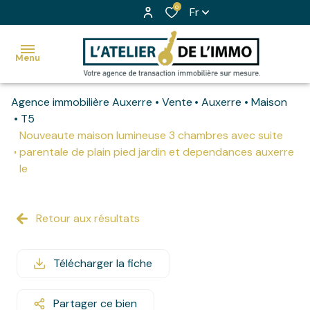
0
Fr
Menu
Agence immobilière Auxerre
Vente
Auxerre
Maison
accueil
T5
Nouveaute maison lumineuse 3 chambres avec suite
nos
parentale de plain pied jardin et dependances auxerre
Voir
biens
le
tous
à la
les
ventes
biens
Retour aux résultats
nos
Nos
biens à
biens
Télécharger la fiche
la
vendus
location
Partager ce bien