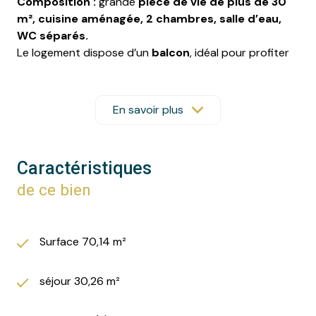
Composition :
grande
pièce de vie de plus de 30
m², c
uisine aménagée, 2
chambres, s
alle d’eau,
WC séparés.
Le logement dispose d’un
balcon
, idéal pour profiter
d’un extérieur.
Appartement fonctionnel, confortable et bien situé, à
proximité des commerces et transports.
En savoir plus
Appartement lumineux, moderne et très bien isolé.
N’hésitez pas à nous contacter pour plus
d’informations ou pour organiser une visite.
Caractéristiques
Les informations sur les risques auxquels ce bien est
de ce bien
exposé sont disponibles sur le site
Géorisques
Surface 70,14 m²
séjour 30,26 m²