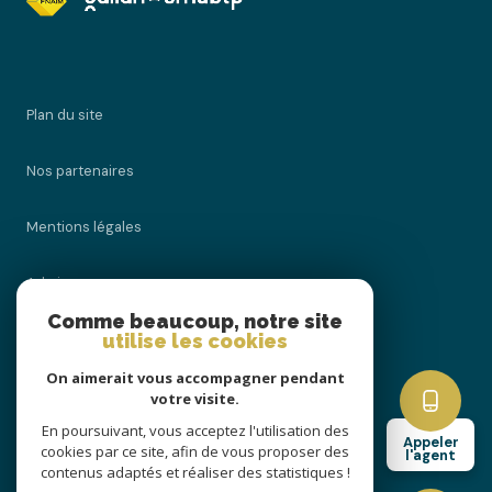
plan du site
nos partenaires
mentions légales
admin
Comme beaucoup, notre site
utilise les cookies
nos honoraires
On aimerait vous accompagner pendant
politique rgpd
votre visite.
En poursuivant, vous acceptez l'utilisation des
Appeler
cookies par ce site, afin de vous proposer des
cookies
l'agent
contenus adaptés et réaliser des statistiques !