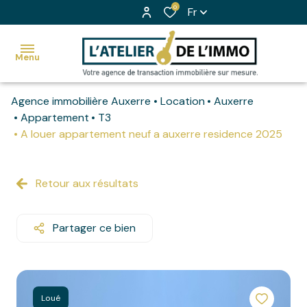
0
Fr
Menu
Agence immobilière Auxerre
Location
Auxerre
accueil
Appartement
T3
A louer appartement neuf a auxerre residence 2025
nos
Voir
biens
tous
à la
Retour aux résultats
les
ventes
biens
Partager ce bien
nos
Nos
biens à
biens
la
vendus
location
Loué